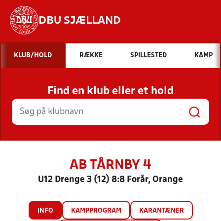
DBU SJÆLLAND
Hvad vil du søge efter?
KLUB/HOLD
RÆKKE
SPILLESTED
KAMP
INDHOLD OG NYHEDER
Find en klub eller et hold
STILLINGER, RESULTATER, KLUBBER OG
HOLD
AB TÅRNBY 4
U12 Drenge 3 (12) 8:8 Forår, Orange
INFO
KAMPPROGRAM
KARANTÆNER