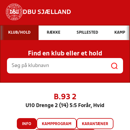
DBU SJÆLLAND
Hvad vil du søge efter?
KLUB/HOLD
RÆKKE
SPILLESTED
KAMP
INDHOLD OG NYHEDER
Find en klub eller et hold
STILLINGER, RESULTATER, KLUBBER OG
HOLD
B.93 2
U10 Drenge 2 (14) 5:5 Forår, Hvid
INFO
KAMPPROGRAM
KARANTÆNER