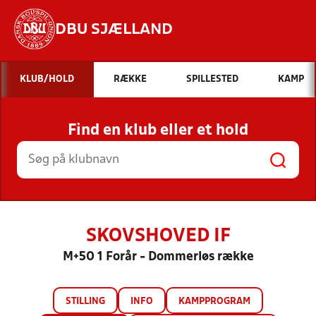
DBU SJÆLLAND
Hvad vil du søge efter?
KLUB/HOLD
RÆKKE
SPILLESTED
KAMP
INDHOLD OG NYHEDER
Find en klub eller et hold
STILLINGER, RESULTATER, KLUBBER OG
HOLD
SKOVSHOVED IF
M+50 1 Forår - Dommerløs række
STILLING
INFO
KAMPPROGRAM