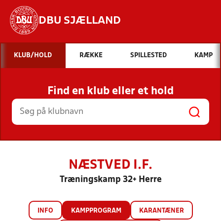
DBU SJÆLLAND
Hvad vil du søge efter?
KLUB/HOLD
RÆKKE
SPILLESTED
KAMP
INDHOLD OG NYHEDER
Find en klub eller et hold
STILLINGER, RESULTATER, KLUBBER OG
HOLD
NÆSTVED I.F.
Træningskamp 32+ Herre
INFO
KAMPPROGRAM
KARANTÆNER