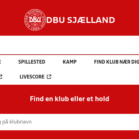
DBU SJÆLLAND
E
SPILLESTED
KAMP
FIND KLUB NÆR DI
LIVESCORE
Find en klub eller et hold