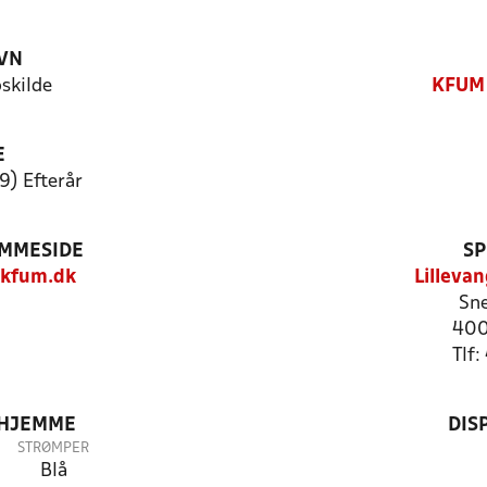
VN
skilde
KFUM 
E
9) Efterår
EMMESIDE
SP
-kfum.dk
Lilleva
Sn
400
Tlf
 HJEMME
DIS
STRØMPER
Blå