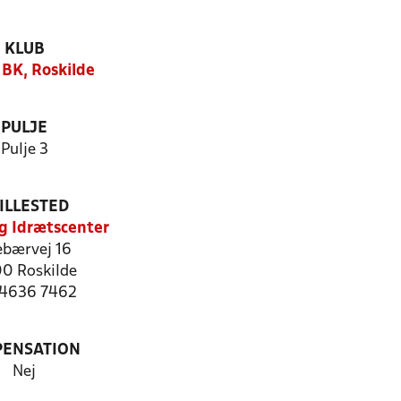
KLUB
BK, Roskilde
PULJE
Pulje 3
ILLESTED
ng Idrætscenter
ebærvej 16
0 Roskilde
: 4636 7462
PENSATION
Nej