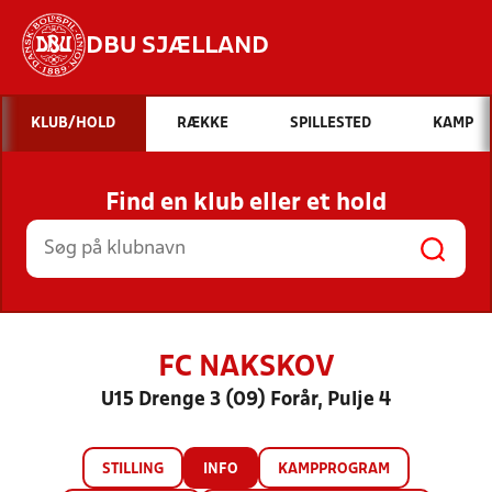
DBU SJÆLLAND
Hvad vil du søge efter?
KLUB/HOLD
RÆKKE
SPILLESTED
KAMP
INDHOLD OG NYHEDER
Find en klub eller et hold
STILLINGER, RESULTATER, KLUBBER OG
HOLD
FC NAKSKOV
U15 Drenge 3 (09) Forår, Pulje 4
STILLING
INFO
KAMPPROGRAM