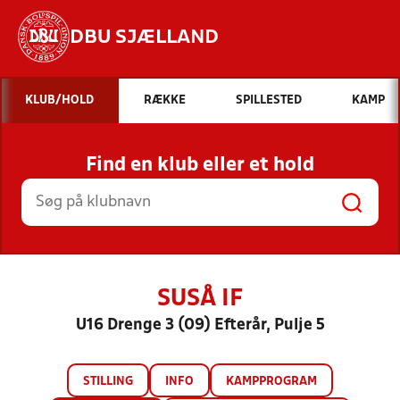
DBU SJÆLLAND
Hvad vil du søge efter?
KLUB/HOLD
RÆKKE
SPILLESTED
KAMP
INDHOLD OG NYHEDER
Find en klub eller et hold
STILLINGER, RESULTATER, KLUBBER OG
HOLD
SUSÅ IF
U16 Drenge 3 (09) Efterår, Pulje 5
STILLING
INFO
KAMPPROGRAM