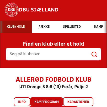
DBU SJÆLLAND
Hvad vil du søge efter?
KLUB/HOLD
RÆKKE
SPILLESTED
KAMP
INDHOLD OG NYHEDER
Find en klub eller et hold
STILLINGER, RESULTATER, KLUBBER OG
HOLD
ALLERØD FODBOLD KLUB
U11 Drenge 3 8:8 (13) Forår, Pulje 2
INFO
KAMPPROGRAM
KARANTÆNER