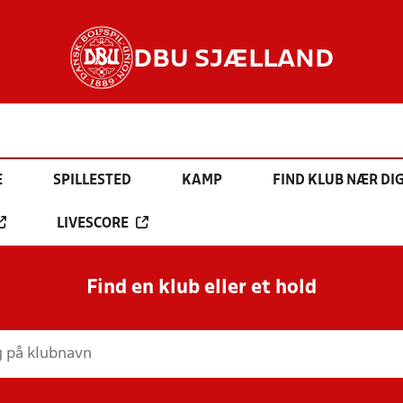
DBU SJÆLLAND
E
SPILLESTED
KAMP
FIND KLUB NÆR DI
LIVESCORE
Find en klub eller et hold