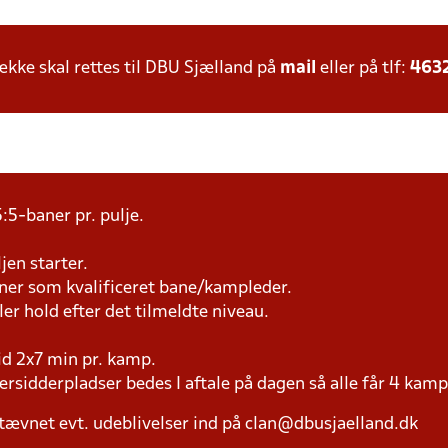
ke skal rettes til DBU Sjælland på
mail
eller på tlf:
463
:5-baner pr. pulje.
jen starter.
æner som kvalificeret bane/kampleder.
ller hold efter det tilmeldte niveau.
tid 2x7 min pr. kamp.
versidderpladser bedes I aftale på dagen så alle får 4 kamp
tævnet evt. udeblivelser ind på clan@dbusjaelland.dk