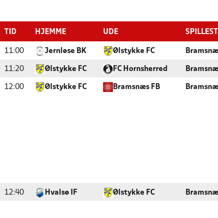
TID
HJEMME
UDE
SPILLES
11:00
Jernløse BK
Ølstykke FC
Bramsnæ
11:20
Ølstykke FC
FC Hornsherred
Bramsnæ
12:00
Ølstykke FC
Bramsnæs FB
Bramsnæ
12:40
Hvalsø IF
Ølstykke FC
Bramsnæ