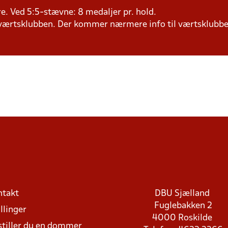
lere. Ved 5:5-stævne: 8 medaljer pr. hold.
il værtsklubben. Der kommer nærmere info til værtsklubbe
ntakt
DBU Sjælland
Fuglebakken 2
llinger
4000 Roskilde
stiller du en dommer