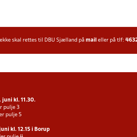
ke skal rettes til DBU Sjælland på
mail
eller på tlf:
463
juni kl. 11.30.
r pulje 3
er pulje 5
uni kl. 12.15 i Borup
er pulje 4