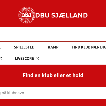
DBU SJÆLLAND
E
SPILLESTED
KAMP
FIND KLUB NÆR DI
LIVESCORE
Find en klub eller et hold