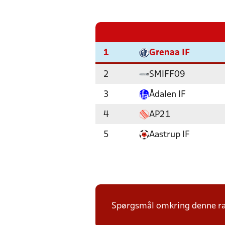
1
Grenaa IF
2
SMIFF09
3
Ådalen IF
4
AP21
5
Aastrup IF
Spørgsmål omkring denne ræk