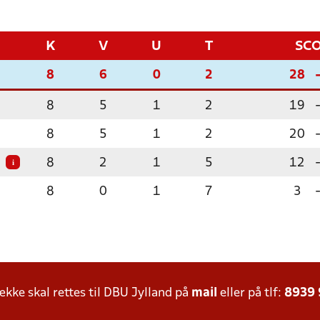
K
V
U
T
SC
8
6
0
2
28
8
5
1
2
19
8
5
1
2
20
8
2
1
5
12
i
8
0
1
7
3
ke skal rettes til DBU Jylland på
mail
eller på tlf:
8939