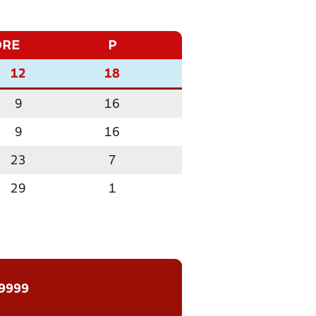
ORE
P
-
12
18
-
9
16
-
9
16
-
23
7
-
29
1
 9999