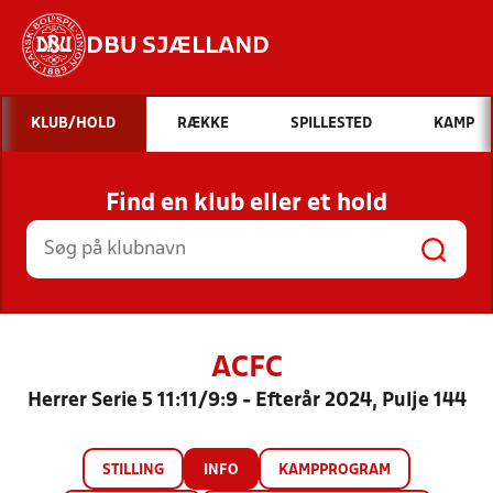
DBU SJÆLLAND
Hvad vil du søge efter?
KLUB/HOLD
RÆKKE
SPILLESTED
KAMP
INDHOLD OG NYHEDER
Find en klub eller et hold
STILLINGER, RESULTATER, KLUBBER OG
HOLD
ACFC
Herrer Serie 5 11:11/9:9 - Efterår 2024, Pulje 144
STILLING
INFO
KAMPPROGRAM