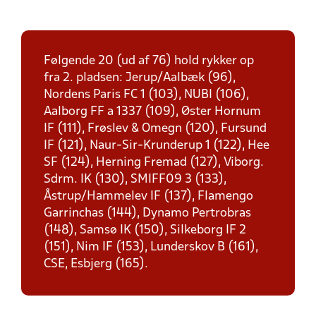
Følgende 20 (ud af 76) hold rykker op
fra 2. pladsen: Jerup/Aalbæk (96),
Nordens Paris FC 1 (103), NUBI (106),
Aalborg FF a 1337 (109), Øster Hornum
IF (111), Frøslev & Omegn (120), Fursund
IF (121), Naur-Sir-Krunderup 1 (122), Hee
SF (124), Herning Fremad (127), Viborg.
Sdrm. IK (130), SMIFF09 3 (133),
Åstrup/Hammelev IF (137), Flamengo
Garrinchas (144), Dynamo Pertrobras
(148), Samsø IK (150), Silkeborg IF 2
(151), Nim IF (153), Lunderskov B (161),
CSE, Esbjerg (165).