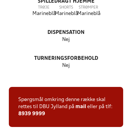
SPILLEDRAGT HJEMME
TRØJE
SHORTS
STRØMPER
Marineblå
Marineblå
Marineblå
DISPENSATION
Nej
TURNERINGSFORBEHOLD
Nej
Spørgsmål omkring denne række skal
rettes til DBU Jylland på
mail
eller på tlf:
8939 9999