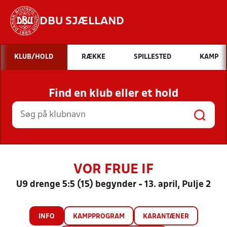
DBU SJÆLLAND
Hvad vil du søge efter?
KLUB/HOLD
RÆKKE
SPILLESTED
KAMP
INDHOLD OG NYHEDER
Find en klub eller et hold
STILLINGER, RESULTATER, KLUBBER OG
HOLD
VOR FRUE IF
U9 drenge 5:5 (15) begynder - 13. april, Pulje 2
INFO
KAMPPROGRAM
KARANTÆNER