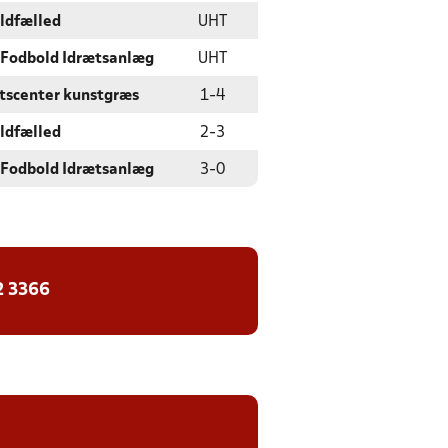
ldfælled
UHT
 Fodbold Idrætsanlæg
UHT
ætscenter kunstgræs
1
-
4
ldfælled
2
-
3
 Fodbold Idrætsanlæg
3
-
0
2 3366