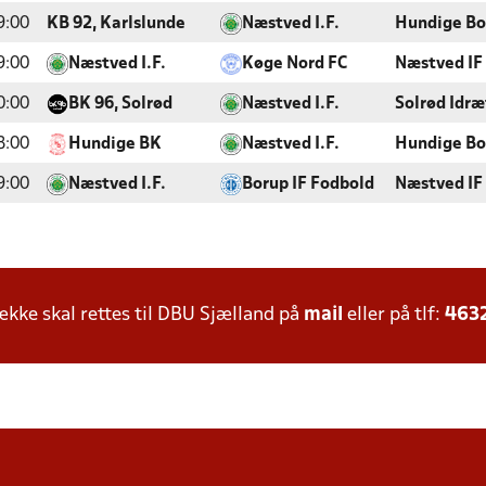
9:00
KB 92, Karlslunde
Næstved I.F.
Hundige Bo
9:00
Næstved I.F.
Køge Nord FC
Næstved IF
0:00
BK 96, Solrød
Næstved I.F.
Solrød Idr
8:00
Hundige BK
Næstved I.F.
Hundige Bo
9:00
Næstved I.F.
Borup IF Fodbold
Næstved IF
ke skal rettes til DBU Sjælland på
mail
eller på tlf:
463