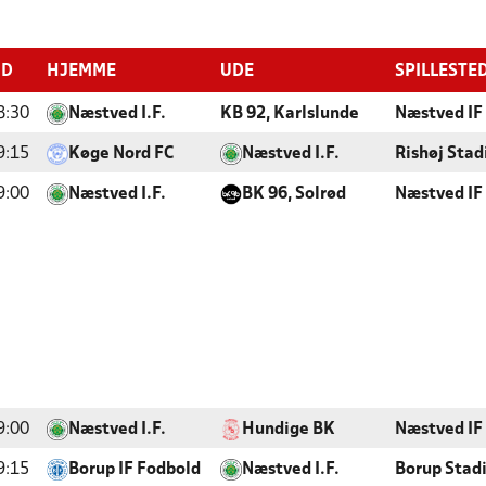
ID
HJEMME
UDE
SPILLESTE
8:30
Næstved I.F.
KB 92, Karlslunde
Næstved IF
9:15
Køge Nord FC
Næstved I.F.
Rishøj Stad
9:00
Næstved I.F.
BK 96, Solrød
Næstved IF
9:00
Næstved I.F.
Hundige BK
Næstved IF
9:15
Borup IF Fodbold
Næstved I.F.
Borup Stad