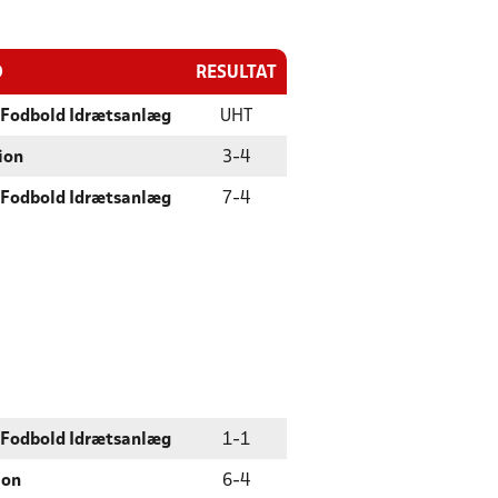
D
RESULTAT
 Fodbold Idrætsanlæg
UHT
ion
3
-
4
 Fodbold Idrætsanlæg
7
-
4
 Fodbold Idrætsanlæg
1
-
1
ion
6
-
4