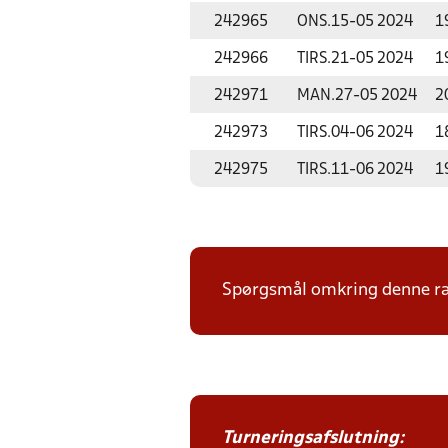
242965
ONS.
15-05 2024
1
242966
TIRS.
21-05 2024
1
242971
MAN.
27-05 2024
2
242973
TIRS.
04-06 2024
1
242975
TIRS.
11-06 2024
1
Spørgsmål omkring denne ræk
Turneringsafslutning: