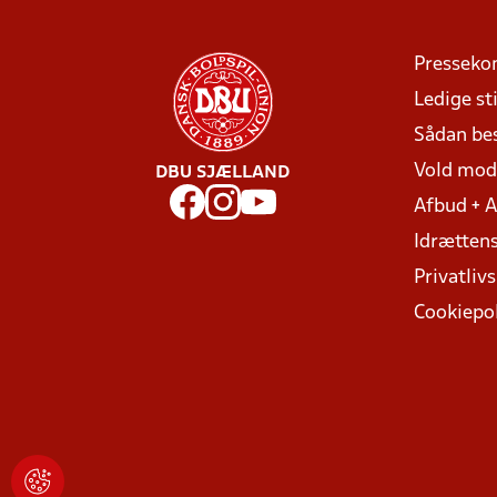
Presseko
Ledige sti
Sådan be
Vold mo
DBU SJÆLLAND
Afbud + 
Idrættens
Privatlivs
Cookiepol