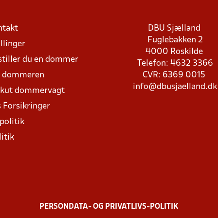
ntakt
DBU Sjælland
Fuglebakken 2
llinger
4000 Roskilde
stiller du en dommer
Telefon: 4632 3366
d dommeren
CVR: 6369 0015
info@dbusjaelland.dk
Akut dommervagt
 Forsikringer
politik
itik
PERSONDATA- OG PRIVATLIVS-POLITIK