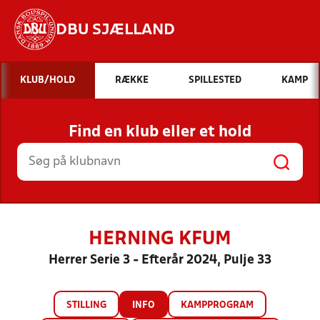
DBU SJÆLLAND
Hvad vil du søge efter?
KLUB/HOLD
RÆKKE
SPILLESTED
KAMP
INDHOLD OG NYHEDER
Find en klub eller et hold
STILLINGER, RESULTATER, KLUBBER OG
HOLD
HERNING KFUM
Herrer Serie 3 - Efterår 2024, Pulje 33
STILLING
INFO
KAMPPROGRAM