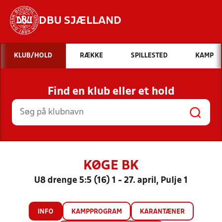
DBU SJÆLLAND
Hvad vil du søge efter?
KLUB/HOLD
RÆKKE
SPILLESTED
KAMP
INDHOLD OG NYHEDER
Find en klub eller et hold
STILLINGER, RESULTATER, KLUBBER OG
HOLD
KØGE BK
U8 drenge 5:5 (16) 1 - 27. april, Pulje 1
INFO
KAMPPROGRAM
KARANTÆNER