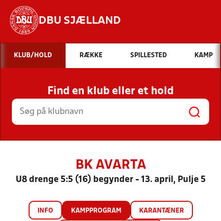
DBU SJÆLLAND
Hvad vil du søge efter?
KLUB/HOLD
RÆKKE
SPILLESTED
KAMP
INDHOLD OG NYHEDER
Find en klub eller et hold
STILLINGER, RESULTATER, KLUBBER OG
HOLD
BK AVARTA
U8 drenge 5:5 (16) begynder - 13. april, Pulje 5
INFO
KAMPPROGRAM
KARANTÆNER