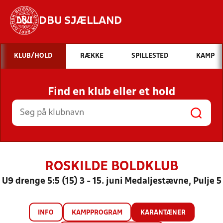
DBU SJÆLLAND
Hvad vil du søge efter?
KLUB/HOLD
RÆKKE
SPILLESTED
KAMP
INDHOLD OG NYHEDER
Find en klub eller et hold
STILLINGER, RESULTATER, KLUBBER OG
HOLD
ROSKILDE BOLDKLUB
U9 drenge 5:5 (15) 3 - 15. juni Medaljestævne, Pulje 5
INFO
KAMPPROGRAM
KARANTÆNER