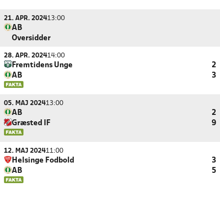
21. APR. 2024
13:00
AB
Oversidder
28. APR. 2024
14:00
Fremtidens Unge
2
AB
3
05. MAJ 2024
13:00
AB
2
Græsted IF
9
12. MAJ 2024
11:00
Helsinge Fodbold
3
AB
5