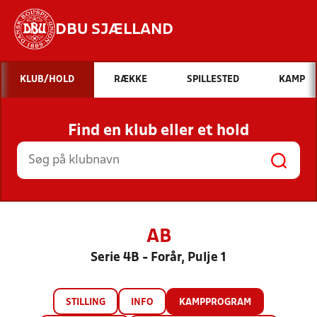
DBU SJÆLLAND
Hvad vil du søge efter?
KLUB/HOLD
RÆKKE
SPILLESTED
KAMP
INDHOLD OG NYHEDER
Find en klub eller et hold
STILLINGER, RESULTATER, KLUBBER OG
HOLD
AB
Serie 4B - Forår, Pulje 1
STILLING
INFO
KAMPPROGRAM