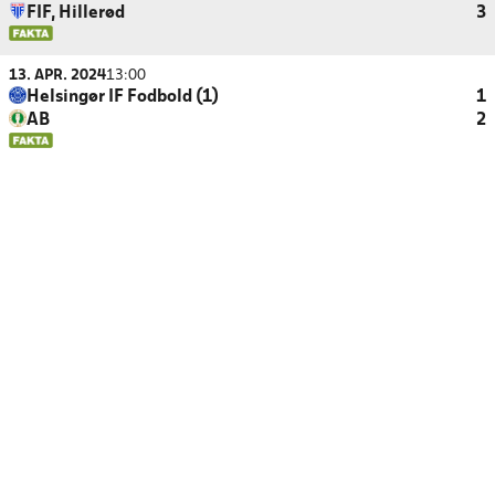
FIF, Hillerød
3
13. APR. 2024
13:00
Helsingør IF Fodbold (1)
1
AB
2