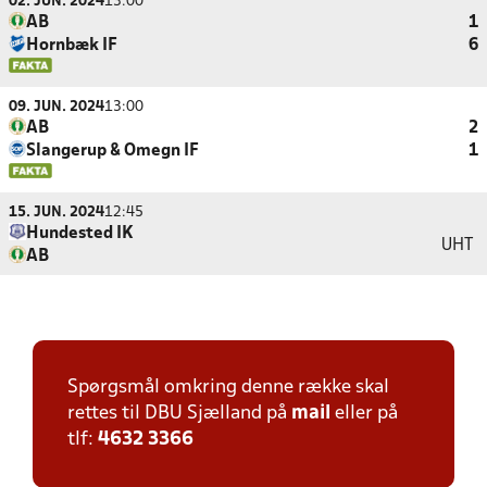
02. JUN. 2024
13:00
AB
1
Hornbæk IF
6
09. JUN. 2024
13:00
AB
2
Slangerup & Omegn IF
1
15. JUN. 2024
12:45
Hundested IK
UHT
AB
Spørgsmål omkring denne række skal
rettes til DBU Sjælland på
mail
eller på
tlf:
4632 3366