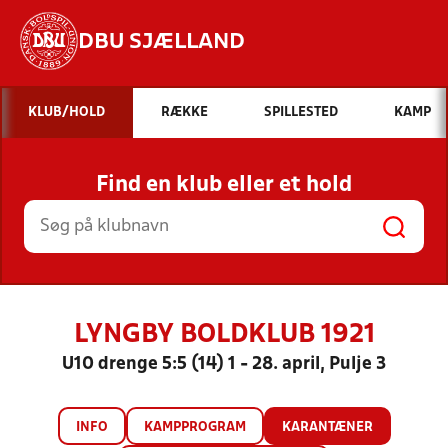
DBU SJÆLLAND
Hvad vil du søge efter?
KLUB/HOLD
RÆKKE
SPILLESTED
KAMP
INDHOLD OG NYHEDER
Find en klub eller et hold
STILLINGER, RESULTATER, KLUBBER OG
HOLD
LYNGBY BOLDKLUB 1921
U10 drenge 5:5 (14) 1 - 28. april, Pulje 3
INFO
KAMPPROGRAM
KARANTÆNER