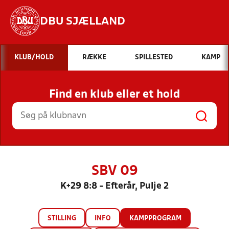
DBU SJÆLLAND
Hvad vil du søge efter?
KLUB/HOLD
RÆKKE
SPILLESTED
KAMP
INDHOLD OG NYHEDER
Find en klub eller et hold
STILLINGER, RESULTATER, KLUBBER OG
HOLD
SBV 09
K+29 8:8 - Efterår, Pulje 2
STILLING
INFO
KAMPPROGRAM