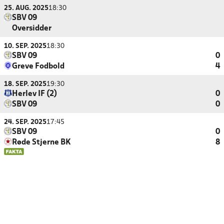
25. AUG. 2025
18:30
SBV 09
Oversidder
10. SEP. 2025
18:30
SBV 09
0
Greve Fodbold
4
18. SEP. 2025
19:30
Herlev IF (2)
0
SBV 09
0
24. SEP. 2025
17:45
SBV 09
0
Røde Stjerne BK
8