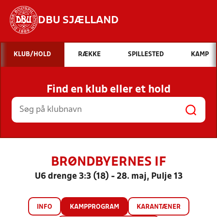
DBU SJÆLLAND
Hvad vil du søge efter?
KLUB/HOLD
RÆKKE
SPILLESTED
KAMP
INDHOLD OG NYHEDER
Find en klub eller et hold
STILLINGER, RESULTATER, KLUBBER OG
HOLD
BRØNDBYERNES IF
U6 drenge 3:3 (18) - 28. maj, Pulje 13
INFO
KAMPPROGRAM
KARANTÆNER