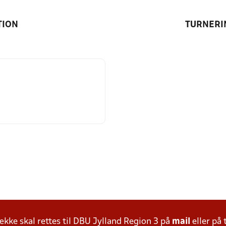
TION
TURNERI
ke skal rettes til DBU Jylland Region 3 på
mail
eller på 