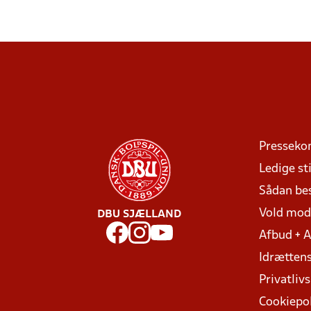
Presseko
Ledige sti
Sådan be
Vold mo
DBU SJÆLLAND
Afbud + 
Idrættens
Privatlivs
Cookiepol