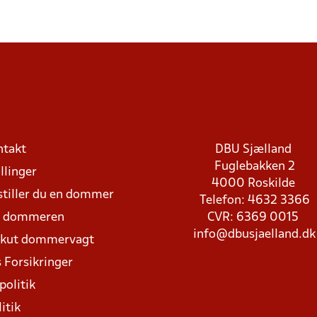
ntakt
DBU Sjælland
Fuglebakken 2
llinger
4000 Roskilde
stiller du en dommer
Telefon: 4632 3366
d dommeren
CVR: 6369 0015
info@dbusjaelland.dk
Akut dommervagt
 Forsikringer
politik
itik