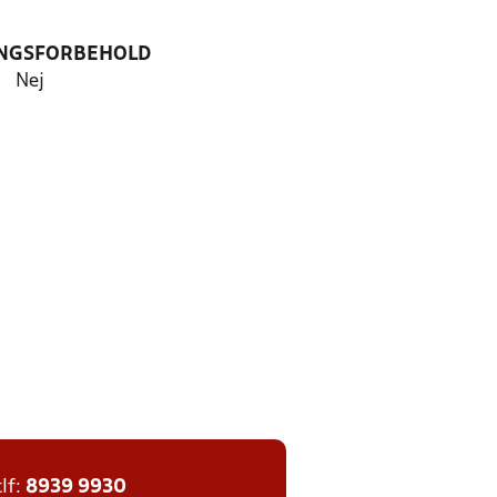
NGSFORBEHOLD
Nej
tlf:
8939 9930