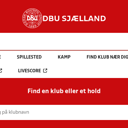
DBU SJÆLLAND
E
SPILLESTED
KAMP
FIND KLUB NÆR DI
LIVESCORE
Find en klub eller et hold