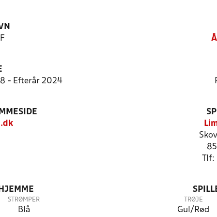
VN
IF
Å
E
8 - Efterår 2024
EMMESIDE
SP
.dk
Lim
Skov
85
Tlf
 HJEMME
SPIL
STRØMPER
TRØJE
Blå
Gul/Rød