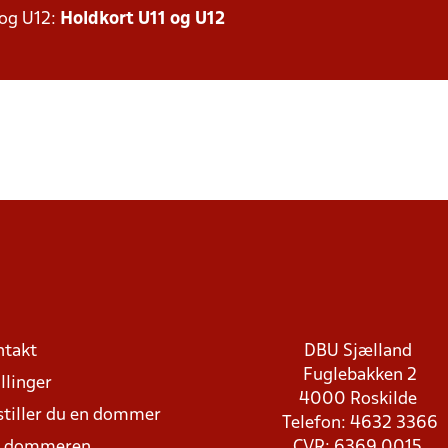
 og U12:
Holdkort U11 og U12
ntakt
DBU Sjælland
Fuglebakken 2
llinger
4000 Roskilde
stiller du en dommer
Telefon: 4632 3366
d dommeren
CVR: 6369 0015