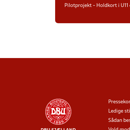
Pilotprojekt - Holdkort i U11
Presseko
Ledige sti
Sådan be
Vold mo