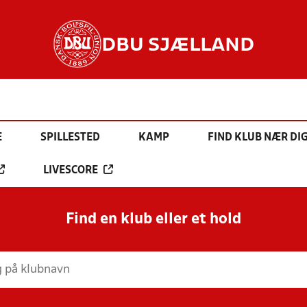
DBU SJÆLLAND
E
SPILLESTED
KAMP
FIND KLUB NÆR DI
LIVESCORE
Find en klub eller et hold