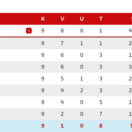
K
V
U
T
9
8
0
1
4
i
9
7
1
1
2
9
6
0
3
1
9
6
0
3
3
9
5
1
3
2
9
4
2
3
2
9
4
0
5
1
9
2
0
7
1
9
1
0
8