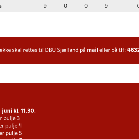
e
9
0
0
9
ke skal rettes til DBU Sjælland på
mail
eller på tlf:
463
juni kl. 11.30.
r pulje 3
er pulje 4
er pulje 5