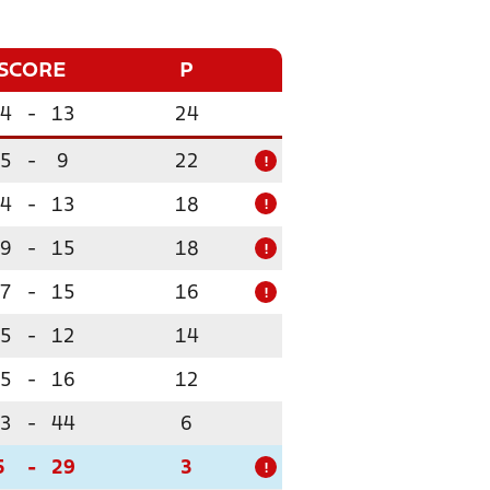
SCORE
P
4
-
13
24
5
-
9
22
!
4
-
13
18
!
9
-
15
18
!
7
-
15
16
!
5
-
12
14
5
-
16
12
3
-
44
6
5
-
29
3
!