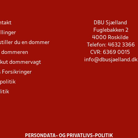
ntakt
DBU Sjælland
Fuglebakken 2
llinger
4000 Roskilde
stiller du en dommer
Telefon: 4632 3366
d dommeren
CVR: 6369 0015
info@dbusjaelland.dk
Akut dommervagt
 Forsikringer
politik
itik
PERSONDATA- OG PRIVATLIVS-POLITIK