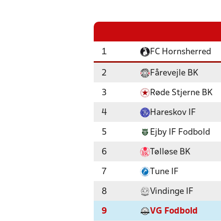
1
FC Hornsherred
2
Fårevejle BK
3
Røde Stjerne BK
4
Hareskov IF
5
Ejby IF Fodbold
6
Tølløse BK
7
Tune IF
8
Vindinge IF
9
VG Fodbold