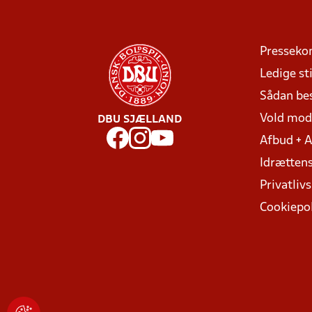
Presseko
Ledige sti
Sådan be
Vold mo
DBU SJÆLLAND
Afbud + 
Idrættens
Privatlivs
Cookiepol