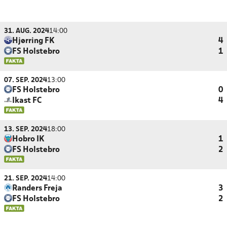
31. AUG. 2024
14:00
Hjørring FK
4
FS Holstebro
1
07. SEP. 2024
13:00
FS Holstebro
0
Ikast FC
4
13. SEP. 2024
18:00
Hobro IK
1
FS Holstebro
2
21. SEP. 2024
14:00
Randers Freja
3
FS Holstebro
2