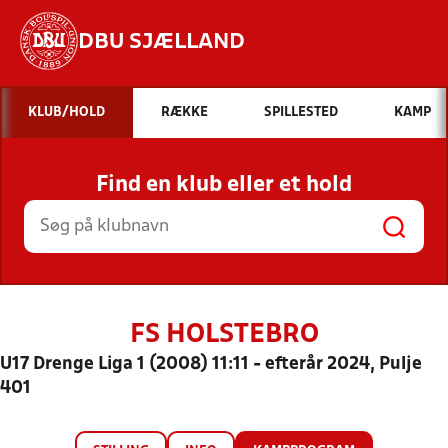
DBU SJÆLLAND
Hvad vil du søge efter?
KLUB/HOLD
RÆKKE
SPILLESTED
KAMP
INDHOLD OG NYHEDER
Find en klub eller et hold
STILLINGER, RESULTATER, KLUBBER OG
HOLD
FS HOLSTEBRO
U17 Drenge Liga 1 (2008) 11:11 - efterår 2024, Pulje
401