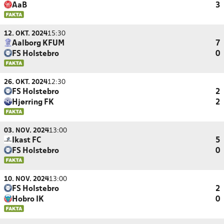
AaB
3
12. OKT. 2024
15:30
Aalborg KFUM
7
FS Holstebro
0
26. OKT. 2024
12:30
FS Holstebro
2
Hjørring FK
2
03. NOV. 2024
13:00
Ikast FC
5
FS Holstebro
0
10. NOV. 2024
13:00
FS Holstebro
2
Hobro IK
0