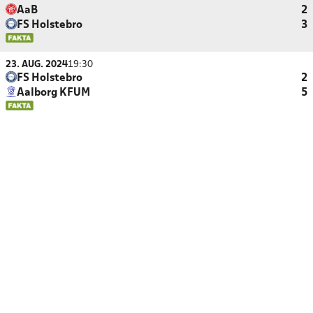
AaB
2
FS Holstebro
3
23. AUG. 2024
19:30
FS Holstebro
2
Aalborg KFUM
5