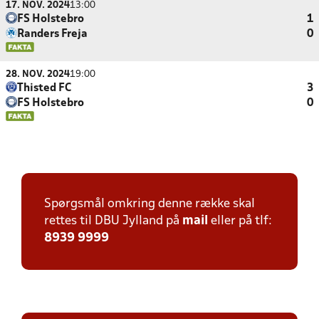
17. NOV. 2024
13:00
FS Holstebro
1
Randers Freja
0
28. NOV. 2024
19:00
Thisted FC
3
FS Holstebro
0
Spørgsmål omkring denne række skal
rettes til DBU Jylland på
mail
eller på tlf:
8939 9999