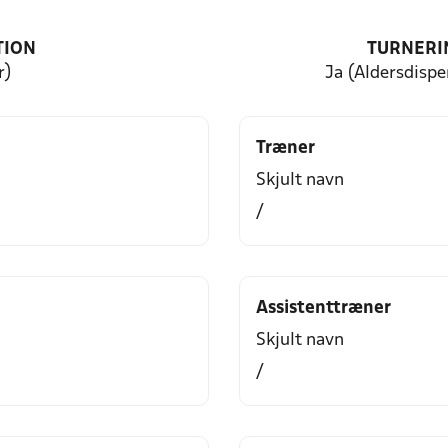
TION
TURNERI
r)
Ja (Aldersdisp
Træner
Skjult navn
/
Assistenttræner
Skjult navn
/