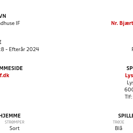
VN
ndhuse IF
Nr. Bjær
E
:8 - Efterår 2024
EMMESIDE
SP
f.dk
Lys
Ly
600
Tlf
 HJEMME
SPIL
STRØMPER
TRØJE
Sort
Blå