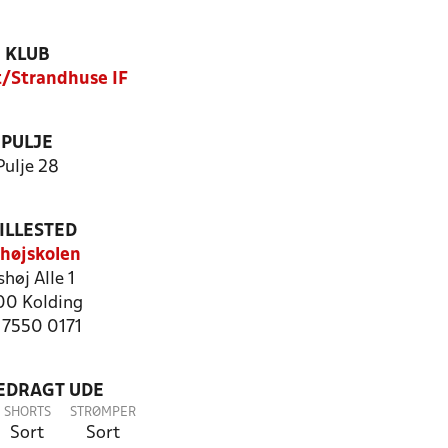
KLUB
t/Strandhuse IF
PULJE
Pulje 28
ILLESTED
højskolen
shøj Alle 1
0 Kolding
: 7550 0171
LEDRAGT UDE
SHORTS
STRØMPER
Sort
Sort