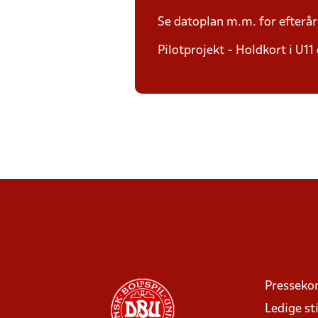
Se datoplan m.m. for efterå
Pilotprojekt - Holdkort i U11
Presseko
Ledige sti