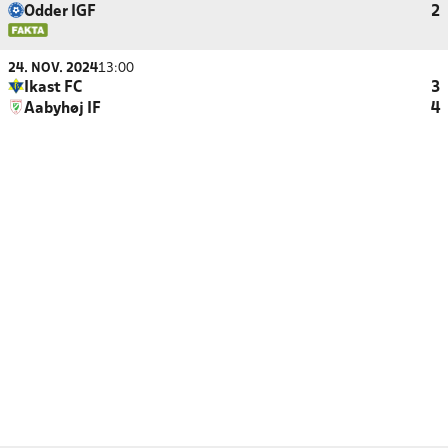
Odder IGF
2
24. NOV. 2024
13:00
Ikast FC
3
Aabyhøj IF
4