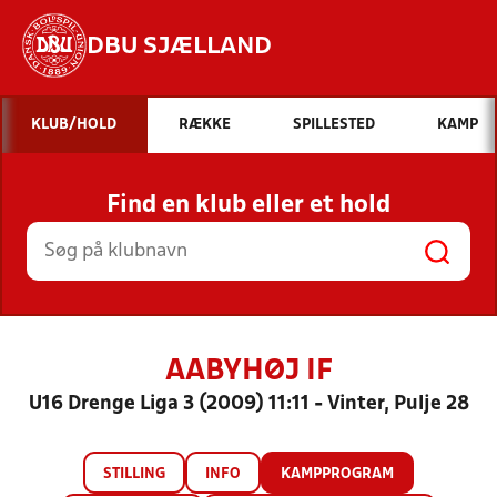
DBU SJÆLLAND
Hvad vil du søge efter?
KLUB/HOLD
RÆKKE
SPILLESTED
KAMP
INDHOLD OG NYHEDER
Find en klub eller et hold
STILLINGER, RESULTATER, KLUBBER OG
HOLD
AABYHØJ IF
U16 Drenge Liga 3 (2009) 11:11 - Vinter, Pulje 28
STILLING
INFO
KAMPPROGRAM