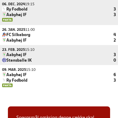
06. DEC. 2024
19:15
Ry Fodbold
3
Aabyhøj IF
3
26. JAN. 2025
11:00
FC Silkeborg
4
Aabyhøj IF
2
23. FEB. 2025
15:10
Aabyhøj IF
3
Stensballe IK
0
09. MAR. 2025
15:10
Aabyhøj IF
6
Ry Fodbold
3
Spørgsmål omkring denne række skal