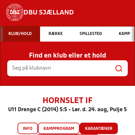
DBU SJÆLLAND
Hvad vil du søge efter?
KLUB/HOLD
RÆKKE
SPILLESTED
KAMP
INDHOLD OG NYHEDER
Find en klub eller et hold
STILLINGER, RESULTATER, KLUBBER OG
HOLD
HORNSLET IF
U11 Drenge C (2014) 5:5 - Lør. d. 24. aug, Pulje 5
INFO
KAMPPROGRAM
KARANTÆNER