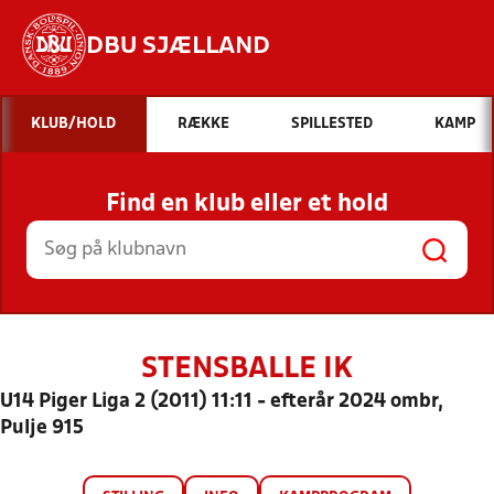
DBU SJÆLLAND
Hvad vil du søge efter?
KLUB/HOLD
RÆKKE
SPILLESTED
KAMP
INDHOLD OG NYHEDER
Find en klub eller et hold
STILLINGER, RESULTATER, KLUBBER OG
HOLD
STENSBALLE IK
U14 Piger Liga 2 (2011) 11:11 - efterår 2024 ombr,
Pulje 915