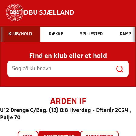
DBU SJÆLLAND
Hvad vil du søge efter?
KLUB/HOLD
RÆKKE
SPILLESTED
KAMP
INDHOLD OG NYHEDER
Find en klub eller et hold
STILLINGER, RESULTATER, KLUBBER OG
HOLD
ARDEN IF
U12 Drenge C/Beg. (13) 8:8 Hverdag - Efterår 2024 ,
Pulje 70