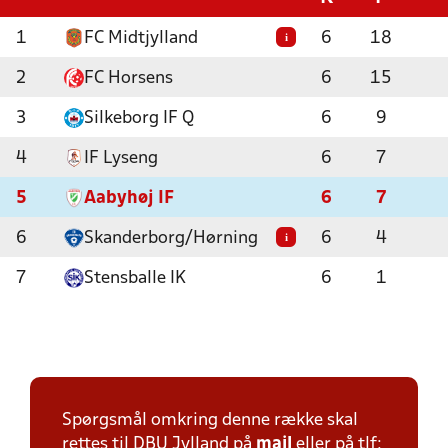
1
FC Midtjylland
6
18
i
2
FC Horsens
6
15
3
Silkeborg IF Q
6
9
4
IF Lyseng
6
7
5
Aabyhøj IF
6
7
6
Skanderborg/Hørning
6
4
i
7
Stensballe IK
6
1
Spørgsmål omkring denne række skal
rettes til DBU Jylland på
mail
eller på tlf: