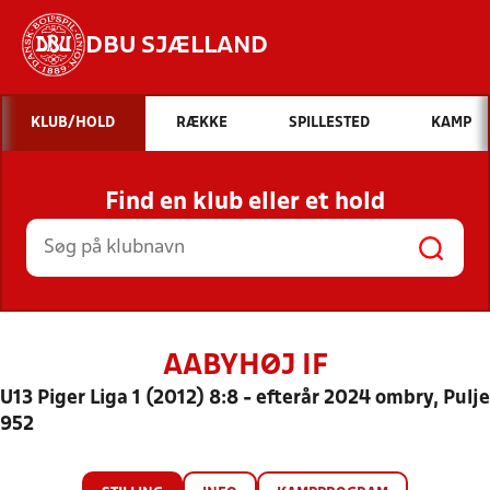
DBU SJÆLLAND
Hvad vil du søge efter?
KLUB/HOLD
RÆKKE
SPILLESTED
KAMP
INDHOLD OG NYHEDER
Find en klub eller et hold
STILLINGER, RESULTATER, KLUBBER OG
HOLD
AABYHØJ IF
U13 Piger Liga 1 (2012) 8:8 - efterår 2024 ombry, Pulje
952