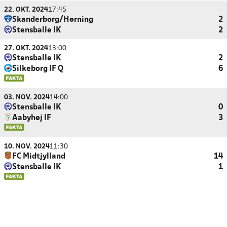
22. OKT. 2024
17:45
Skanderborg/Hørning
2
Stensballe IK
2
27. OKT. 2024
13:00
Stensballe IK
2
Silkeborg IF Q
6
03. NOV. 2024
14:00
Stensballe IK
0
Aabyhøj IF
3
10. NOV. 2024
11:30
FC Midtjylland
14
Stensballe IK
1