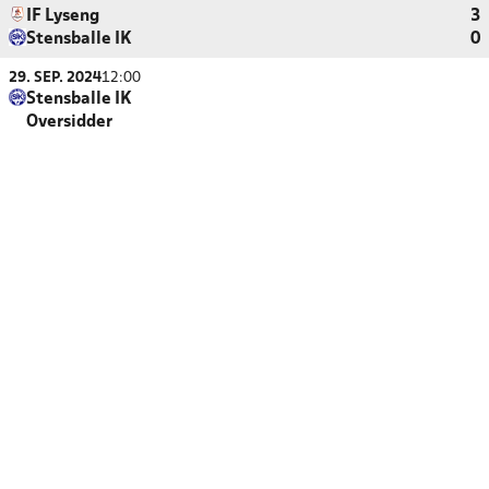
IF Lyseng
3
Stensballe IK
0
29. SEP. 2024
12:00
Stensballe IK
Oversidder