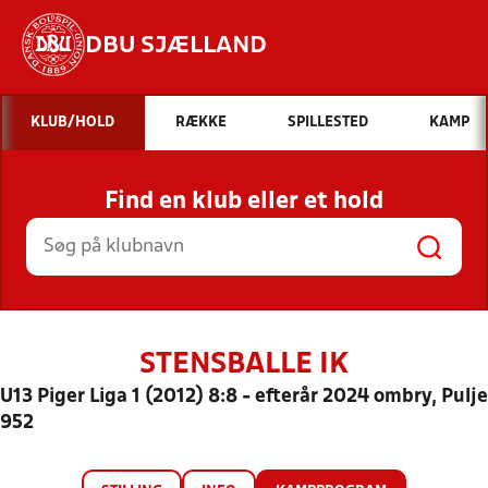
DBU SJÆLLAND
Hvad vil du søge efter?
KLUB/HOLD
RÆKKE
SPILLESTED
KAMP
INDHOLD OG NYHEDER
Find en klub eller et hold
STILLINGER, RESULTATER, KLUBBER OG
HOLD
STENSBALLE IK
U13 Piger Liga 1 (2012) 8:8 - efterår 2024 ombry, Pulje
952