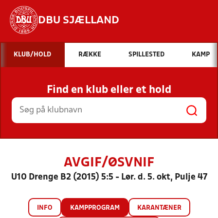
DBU SJÆLLAND
Hvad vil du søge efter?
KLUB/HOLD
RÆKKE
SPILLESTED
KAMP
INDHOLD OG NYHEDER
Find en klub eller et hold
STILLINGER, RESULTATER, KLUBBER OG
HOLD
AVGIF/ØSVNIF
U10 Drenge B2 (2015) 5:5 - Lør. d. 5. okt, Pulje 47
INFO
KAMPPROGRAM
KARANTÆNER