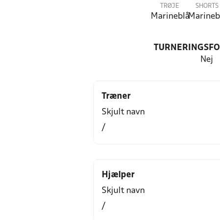
TRØJE
SHORTS
Marineblå
Marineb
TURNERINGSF
Nej
Træner
Skjult navn
/
Hjælper
Skjult navn
/