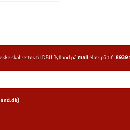
ke skal rettes til DBU Jylland på
mail
eller på tlf:
8939
land.dk)