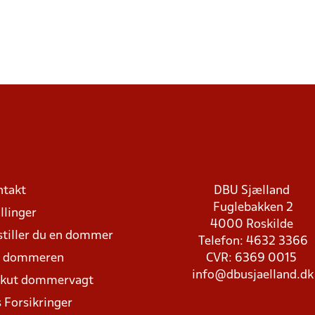
ntakt
DBU Sjælland
Fuglebakken 2
llinger
4000 Roskilde
stiller du en dommer
Telefon: 4632 3366
d dommeren
CVR: 6369 0015
info@dbusjaelland.dk
Akut dommervagt
 Forsikringer