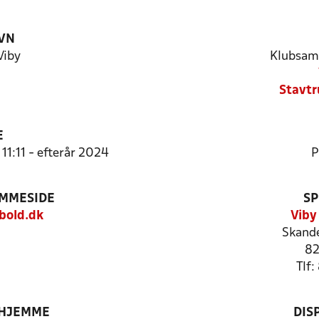
VN
Viby
Klubsam
Stavtr
E
11:11 - efterår 2024
P
EMMESIDE
SP
bold.dk
Viby
Skand
82
Tlf
 HJEMME
DIS