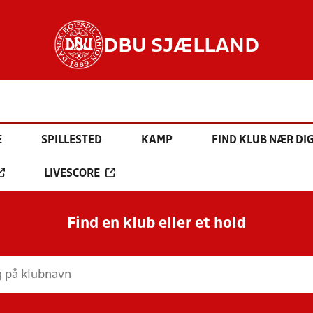
DBU SJÆLLAND
E
SPILLESTED
KAMP
FIND KLUB NÆR DI
LIVESCORE
Find en klub eller et hold