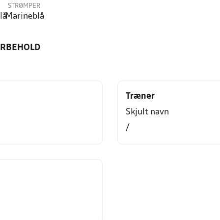
STRØMPER
lå
Marineblå
ORBEHOLD
Træner
Skjult navn
/