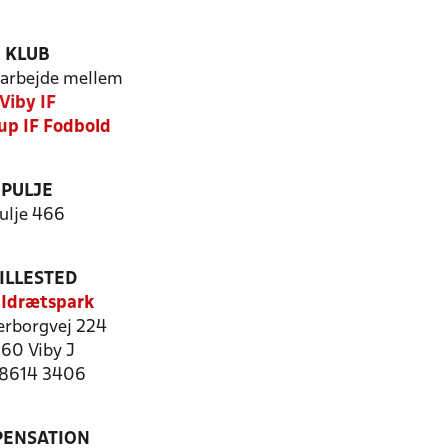
KLUB
arbejde mellem
Viby IF
up IF Fodbold
PULJE
ulje 466
ILLESTED
 Idrætspark
erborgvej 224
60 Viby J
: 8614 3406
PENSATION