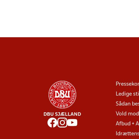
Presseko
Ledige sti
Sådan be
Vold mo
DBU SJÆLLAND
Afbud + 
Idrættens