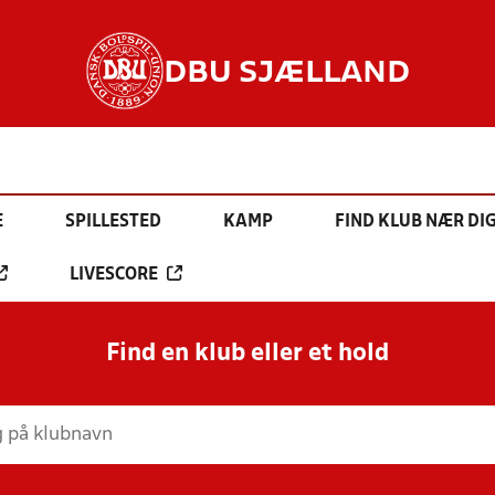
DBU SJÆLLAND
E
SPILLESTED
KAMP
FIND KLUB NÆR DI
LIVESCORE
Find en klub eller et hold