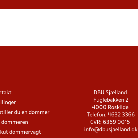
ntakt
DBU Sjælland
Fuglebakken 2
llinger
4000 Roskilde
stiller du en dommer
Telefon: 4632 3366
d dommeren
CVR: 6369 0015
info@dbusjaelland.dk
Akut dommervagt