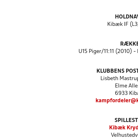
HOLDNA
Kibæk IF (L
RÆKK
U15 Piger/11:11 (2010) -
KLUBBENS POS
Lisbeth Mastru
Elme Alle
6933 Ki
kampfordeler@k
SPILLES
Kibæk Kryd
Velhustedv