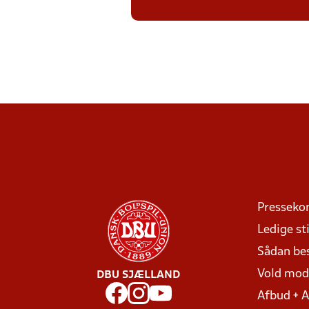
Presseko
Ledige sti
Sådan be
Vold mo
DBU SJÆLLAND
Afbud + 