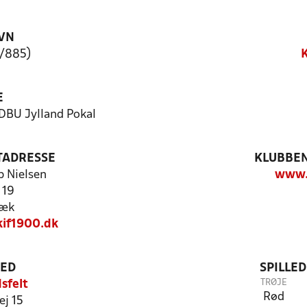
VN
3/885)
K
E
 DBU Jylland Pokal
TADRESSE
KLUBBEN
p Nielsen
www.
 19
bæk
if1900.dk
TED
SPILLE
TRØJE
sfelt
Rød
ej 15