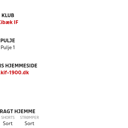
KLUB
ibæk IF
PULJE
Pulje 1
S HJEMMESIDE
kif-1900.dk
DRAGT HJEMME
SHORTS
STRØMPER
Sort
Sort