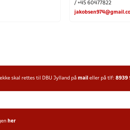
/ +45 60477822
jakobsen974@gmail.c
ke skal rettes til DBU Jylland på
mail
eller på tlf:
8939
gen
her