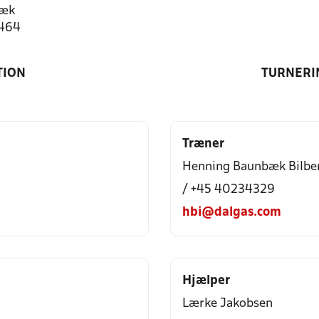
bæk
1464
TION
TURNERI
Træner
Henning Baunbæk Bilbe
/ +45 40234329
hbi@dalgas.com
Hjælper
Lærke Jakobsen