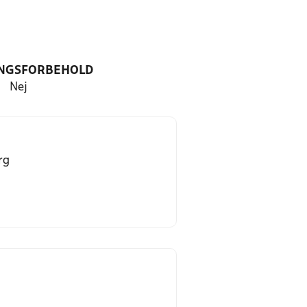
NGSFORBEHOLD
Nej
rg