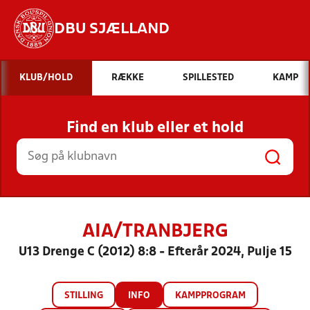
DBU SJÆLLAND
Hvad vil du søge efter?
KLUB/HOLD
RÆKKE
SPILLESTED
KAMP
INDHOLD OG NYHEDER
Find en klub eller et hold
STILLINGER, RESULTATER, KLUBBER OG
HOLD
AIA/TRANBJERG
U13 Drenge C (2012) 8:8 - Efterår 2024, Pulje 15
STILLING
INFO
KAMPPROGRAM