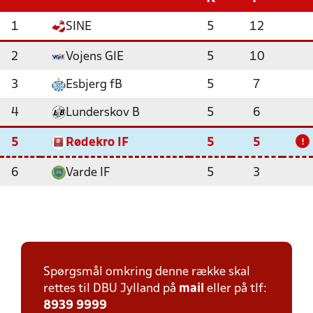
1
SINE
5
12
2
Vojens GIE
5
10
3
Esbjerg fB
5
7
4
Lunderskov B
5
6
5
Rødekro IF
5
5
!
6
Varde IF
5
3
Spørgsmål omkring denne række skal
rettes til DBU Jylland på
mail
eller på tlf:
8939 9999