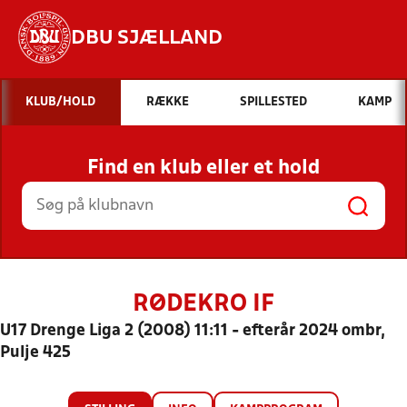
DBU SJÆLLAND
Hvad vil du søge efter?
KLUB/HOLD
RÆKKE
SPILLESTED
KAMP
INDHOLD OG NYHEDER
Find en klub eller et hold
STILLINGER, RESULTATER, KLUBBER OG
HOLD
RØDEKRO IF
U17 Drenge Liga 2 (2008) 11:11 - efterår 2024 ombr,
Pulje 425