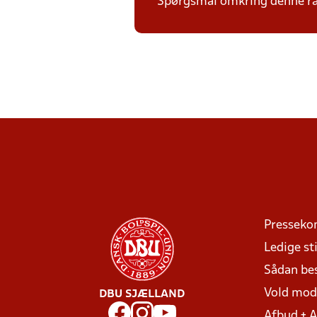
Spørgsmål omkring denne ræk
Presseko
Ledige sti
Sådan be
Vold mo
DBU SJÆLLAND
Afbud + 