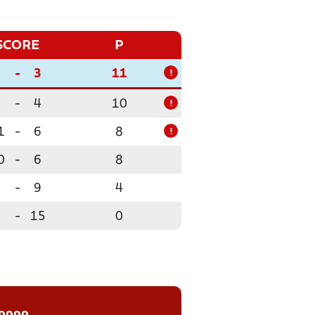
SCORE
P
8
-
3
11
!
9
-
4
10
!
1
-
6
8
!
0
-
6
8
5
-
9
4
0
-
15
0