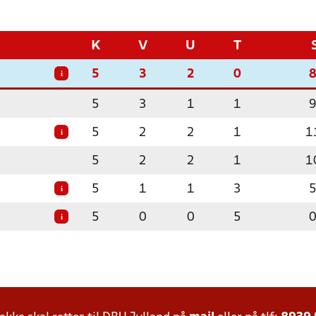
K
V
U
T
5
3
2
0
i
5
3
1
1
5
2
2
1
1
i
5
2
2
1
1
5
1
1
3
i
5
0
0
5
i