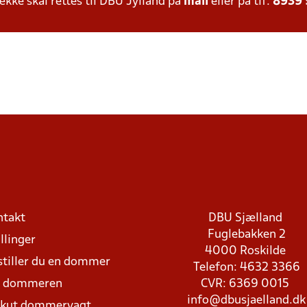
ke skal rettes til DBU Jylland på
mail
eller på tlf:
8939
ntakt
DBU Sjælland
Fuglebakken 2
llinger
4000 Roskilde
stiller du en dommer
Telefon: 4632 3366
d dommeren
CVR: 6369 0015
info@dbusjaelland.dk
Akut dommervagt