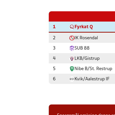
1
Fyrkat Q
2
IK Rosendal
3
SUB 88
4
LKB/Gistrup
5
Nibe B/St. Restrup
6
Kvik/Aalestrup IF