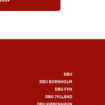
 9999
DBU
DBU BORNHOLM
DBU FYN
DBU JYLLAND
DBU KØBENHAVN