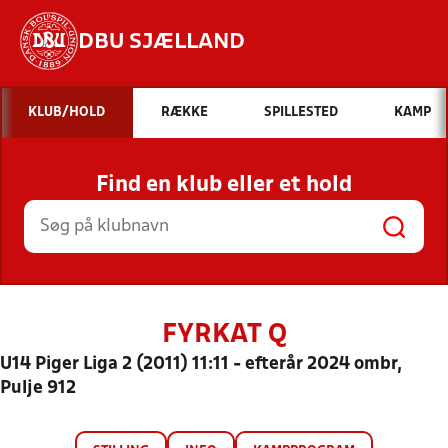
DBU SJÆLLAND
Hvad vil du søge efter?
KLUB/HOLD
RÆKKE
SPILLESTED
KAMP
INDHOLD OG NYHEDER
Find en klub eller et hold
STILLINGER, RESULTATER, KLUBBER OG
HOLD
FYRKAT Q
U14 Piger Liga 2 (2011) 11:11 - efterår 2024 ombr,
Pulje 912