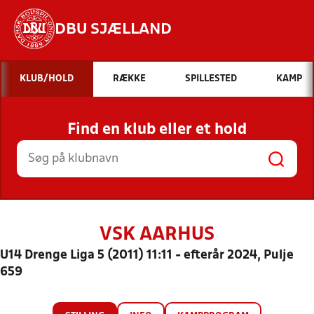
DBU SJÆLLAND
Hvad vil du søge efter?
KLUB/HOLD
RÆKKE
SPILLESTED
KAMP
INDHOLD OG NYHEDER
Find en klub eller et hold
STILLINGER, RESULTATER, KLUBBER OG
HOLD
VSK AARHUS
U14 Drenge Liga 5 (2011) 11:11 - efterår 2024, Pulje
659