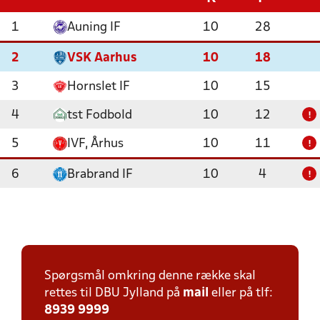
1
Auning IF
10
28
2
VSK Aarhus
10
18
3
Hornslet IF
10
15
4
tst Fodbold
10
12
!
5
IVF, Århus
10
11
!
6
Brabrand IF
10
4
!
Spørgsmål omkring denne række skal
rettes til DBU Jylland på
mail
eller på tlf:
8939 9999