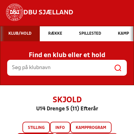
DBU SJÆLLAND
Hvad vil du søge efter?
KLUB/HOLD
RÆKKE
SPILLESTED
KAMP
INDHOLD OG NYHEDER
Find en klub eller et hold
STILLINGER, RESULTATER, KLUBBER OG
HOLD
SKJOLD
U14 Drenge 5 (11) Efterår
STILLING
INFO
KAMPPROGRAM