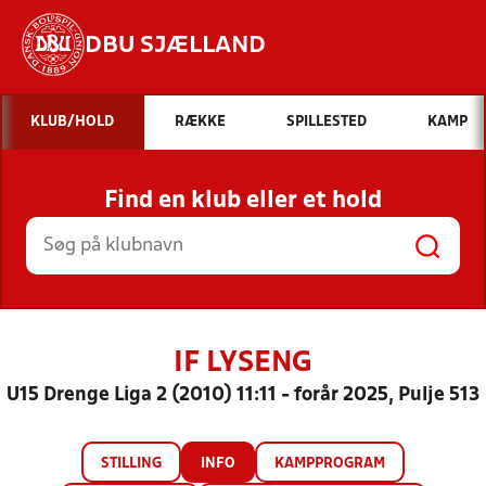
DBU SJÆLLAND
Hvad vil du søge efter?
KLUB/HOLD
RÆKKE
SPILLESTED
KAMP
INDHOLD OG NYHEDER
Find en klub eller et hold
STILLINGER, RESULTATER, KLUBBER OG
HOLD
IF LYSENG
U15 Drenge Liga 2 (2010) 11:11 - forår 2025, Pulje 513
STILLING
INFO
KAMPPROGRAM