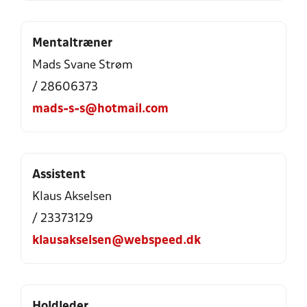
Mentaltræner
Mads Svane Strøm
/ 28606373
mads-s-s@hotmail.com
Assistent
Klaus Akselsen
/ 23373129
klausakselsen@webspeed.dk
Holdleder