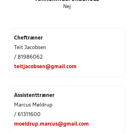
Nej
Cheftræner
Teit Jacobsen
/ 81986062
teitjacobsen@gmail.com
Assistenttræner
Marcus Møldrup
/ 61311600
moeldrup.marcus@gmail.com