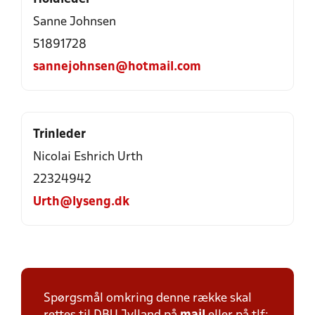
Sanne Johnsen
51891728
sannejohnsen@hotmail.com
Trinleder
Nicolai Eshrich Urth
22324942
Urth@lyseng.dk
Spørgsmål omkring denne række skal