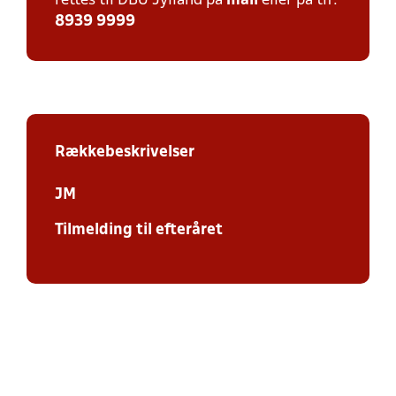
rettes til DBU Jylland på
mail
eller på tlf:
8939 9999
Rækkebeskrivelser
JM
Tilmelding til efteråret