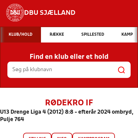
DBU SJÆLLAND
Hvad vil du søge efter?
KLUB/HOLD
RÆKKE
SPILLESTED
KAMP
INDHOLD OG NYHEDER
Find en klub eller et hold
STILLINGER, RESULTATER, KLUBBER OG
HOLD
RØDEKRO IF
U13 Drenge Liga 4 (2012) 8:8 - efterår 2024 ombryd,
Pulje 764