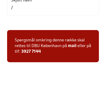
Skjult navn
/
Spørgsmål omkring denne række skal
rettes til DBU København på
mail
eller på
tlf:
3927 7144