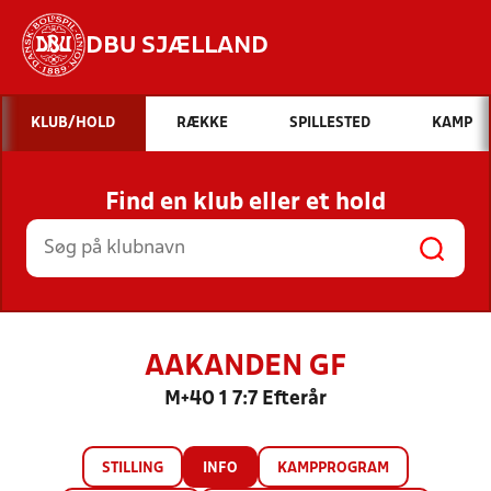
DBU SJÆLLAND
Hvad vil du søge efter?
KLUB/HOLD
RÆKKE
SPILLESTED
KAMP
INDHOLD OG NYHEDER
Find en klub eller et hold
STILLINGER, RESULTATER, KLUBBER OG
HOLD
AAKANDEN GF
M+40 1 7:7 Efterår
STILLING
INFO
KAMPPROGRAM