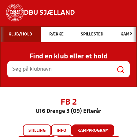
DBU SJÆLLAND
Hvad vil du søge efter?
KLUB/HOLD
RÆKKE
SPILLESTED
KAMP
INDHOLD OG NYHEDER
Find en klub eller et hold
STILLINGER, RESULTATER, KLUBBER OG
HOLD
FB 2
U16 Drenge 3 (09) Efterår
STILLING
INFO
KAMPPROGRAM