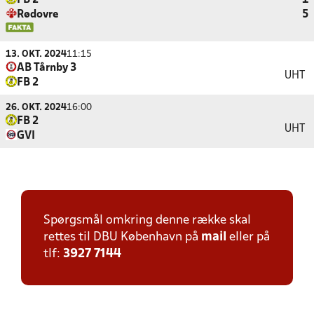
FB 2
1
Rødovre
5
13. OKT. 2024
11:15
AB Tårnby 3
UHT
FB 2
26. OKT. 2024
16:00
FB 2
UHT
GVI
Spørgsmål omkring denne række skal
rettes til DBU København på
mail
eller på
tlf:
3927 7144