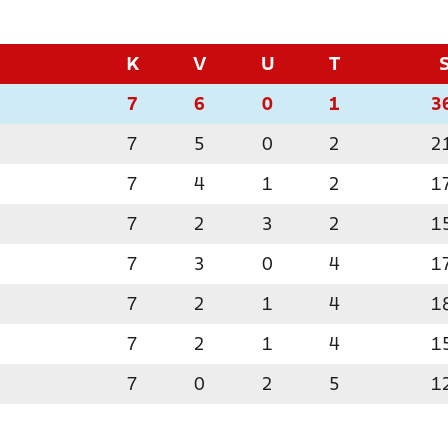
K
V
U
T
7
6
0
1
3
7
5
0
2
2
7
4
1
2
1
7
2
3
2
1
7
3
0
4
1
7
2
1
4
1
7
2
1
4
1
7
0
2
5
1