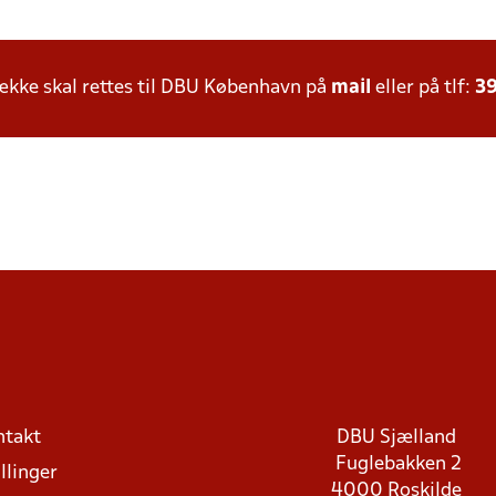
kke skal rettes til DBU København på
mail
eller på tlf:
39
ntakt
DBU Sjælland
Fuglebakken 2
llinger
4000 Roskilde