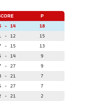
SCORE
P
6
-
14
18
1
-
12
15
7
-
15
13
5
-
14
9
7
-
27
9
8
-
21
7
5
-
27
7
2
-
21
2