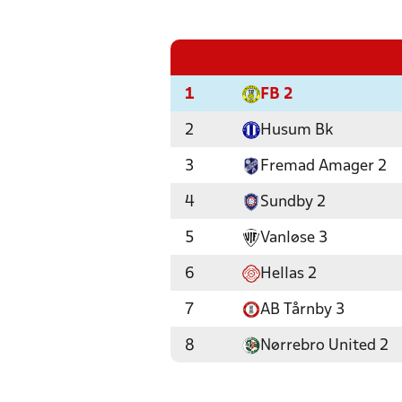
1
FB 2
2
Husum Bk
3
Fremad Amager 2
4
Sundby 2
5
Vanløse 3
6
Hellas 2
7
AB Tårnby 3
8
Nørrebro United 2