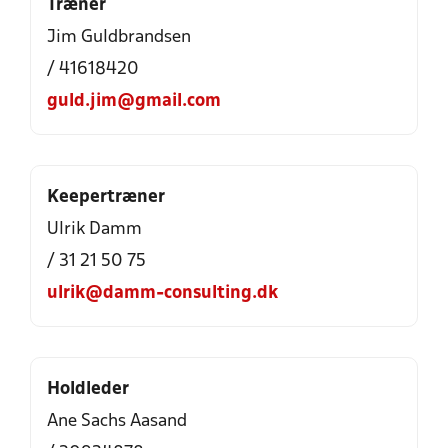
Træner
Jim Guldbrandsen
/ 41618420
guld.jim@gmail.com
Keepertræner
Ulrik Damm
/ 31 21 50 75
ulrik@damm-consulting.dk
Holdleder
Ane Sachs Aasand