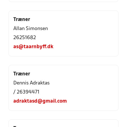
Træner
Allan Simonsen
26251682
as@taarnbyff.dk
Træner
Dennis Adraktas
/ 26394471
adraktasd@gmail.com