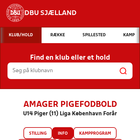
DBU SJÆLLAND
Hvad vil du søge efter?
KLUB/HOLD
RÆKKE
SPILLESTED
KAMP
INDHOLD OG NYHEDER
Find en klub eller et hold
STILLINGER, RESULTATER, KLUBBER OG
HOLD
AMAGER PIGEFODBOLD
U14 Piger (11) Liga København Forår
STILLING
INFO
KAMPPROGRAM