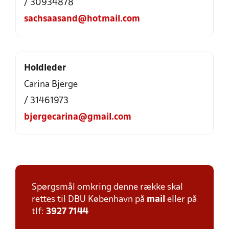
/ 30934878
sachsaasand@hotmail.com
Holdleder
Carina Bjerge
/ 31461973
bjergecarina@gmail.com
Spørgsmål omkring denne række skal
rettes til DBU København på
mail
eller på
tlf:
3927 7144