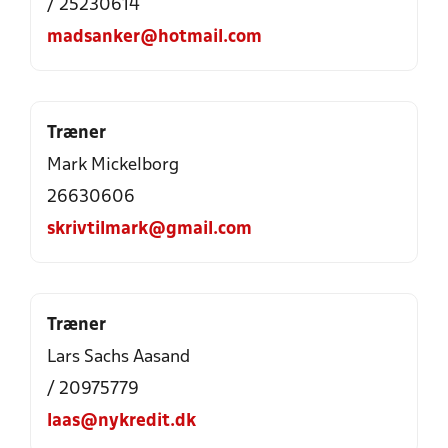
/ 25230614
madsanker@hotmail.com
Træner
Mark Mickelborg
26630606
skrivtilmark@gmail.com
Træner
Lars Sachs Aasand
/ 20975779
laas@nykredit.dk