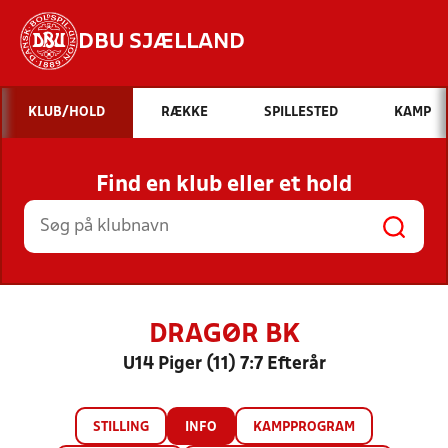
DBU SJÆLLAND
Hvad vil du søge efter?
KLUB/HOLD
RÆKKE
SPILLESTED
KAMP
INDHOLD OG NYHEDER
Find en klub eller et hold
STILLINGER, RESULTATER, KLUBBER OG
HOLD
DRAGØR BK
U14 Piger (11) 7:7 Efterår
STILLING
INFO
KAMPPROGRAM