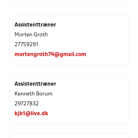
Assistenttræner
Morten Groth
27759291
mortengroth74@gmail.com
Assistenttræner
Kenneth Borum
29727832
kjb1@live.dk