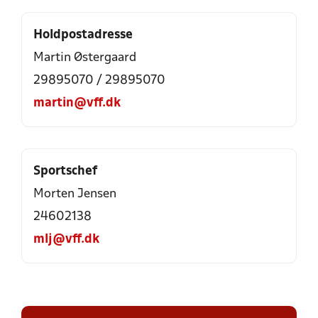
Holdpostadresse
Martin Østergaard
29895070 / 29895070
martin@vff.dk
Sportschef
Morten Jensen
24602138
mlj@vff.dk