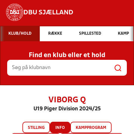
DBU SJÆLLAND
Hvad vil du søge efter?
KLUB/HOLD
RÆKKE
SPILLESTED
KAMP
INDHOLD OG NYHEDER
Find en klub eller et hold
STILLINGER, RESULTATER, KLUBBER OG
HOLD
VIBORG Q
U19 Piger Division 2024/25
STILLING
INFO
KAMPPROGRAM