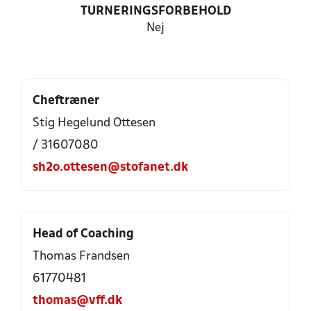
TURNERINGSFORBEHOLD
Nej
Cheftræner
Stig Hegelund Ottesen
/ 31607080
sh2o.ottesen@stofanet.dk
Head of Coaching
Thomas Frandsen
61770481
thomas@vff.dk